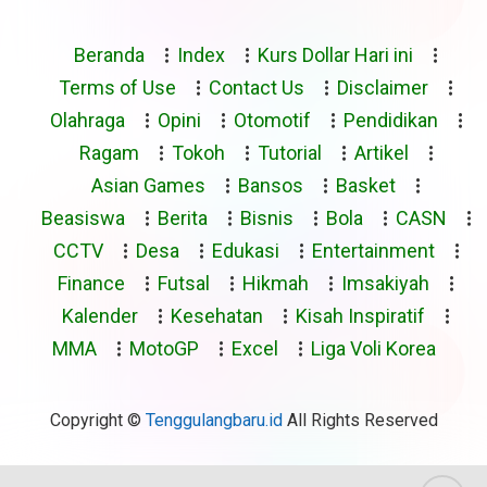
Beranda
Index
Kurs Dollar Hari ini
Terms of Use
Contact Us
Disclaimer
Olahraga
Opini
Otomotif
Pendidikan
Ragam
Tokoh
Tutorial
Artikel
Asian Games
Bansos
Basket
Beasiswa
Berita
Bisnis
Bola
CASN
CCTV
Desa
Edukasi
Entertainment
Finance
Futsal
Hikmah
Imsakiyah
Kalender
Kesehatan
Kisah Inspiratif
MMA
MotoGP
Excel
Liga Voli Korea
Copyright ©
Tenggulangbaru.id
All Rights Reserved