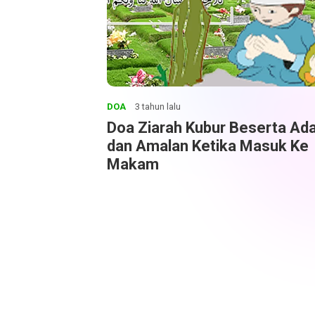
DOA
3 tahun lalu
Doa Ziarah Kubur Beserta Ad
dan Amalan Ketika Masuk Ke
Makam