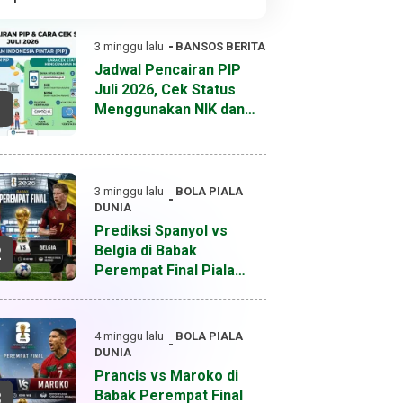
3 minggu lalu
BANSOS
BERITA
Jadwal Pencairan PIP
Juli 2026, Cek Status
1
Menggunakan NIK dan
NISN
3 minggu lalu
BOLA
PIALA
DUNIA
Prediksi Spanyol vs
Belgia di Babak
2
Perempat Final Piala
Dunia 2026
4 minggu lalu
BOLA
PIALA
DUNIA
Prancis vs Maroko di
Babak Perempat Final
3