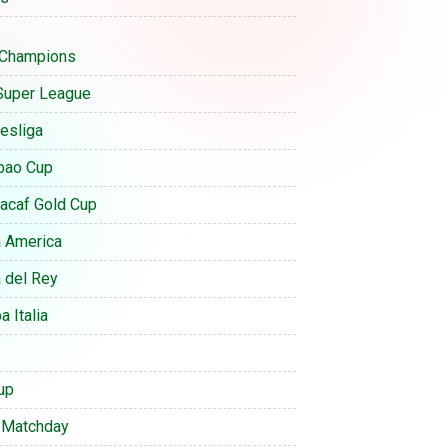
Champions
Super League
esliga
bao Cup
acaf Gold Cup
 America
 del Rey
 Italia
up
 Matchday