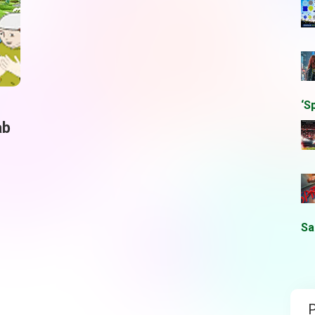
‘S
ab
Sa
P