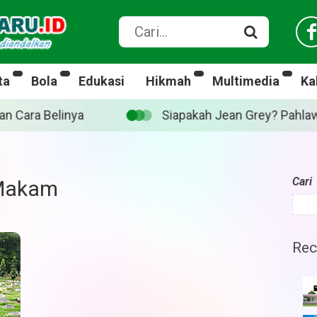
ta
Bola
Edukasi
Hikmah
Multimedia
Ka
h Jean Grey? Pahlawan Marvel yang diperankan Sadie Sin
Cari
 Makam
Rec