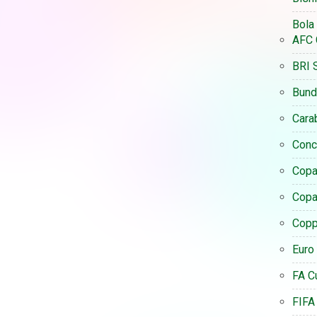
Bola
AFC 
BRI 
Bund
Cara
Conc
Copa
Copa
Coppa
Euro
FA C
FIFA