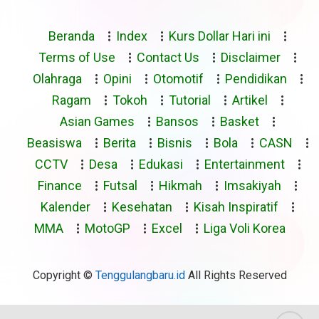
Beranda
Index
Kurs Dollar Hari ini
Terms of Use
Contact Us
Disclaimer
Olahraga
Opini
Otomotif
Pendidikan
Ragam
Tokoh
Tutorial
Artikel
Asian Games
Bansos
Basket
Beasiswa
Berita
Bisnis
Bola
CASN
CCTV
Desa
Edukasi
Entertainment
Finance
Futsal
Hikmah
Imsakiyah
Kalender
Kesehatan
Kisah Inspiratif
MMA
MotoGP
Excel
Liga Voli Korea
Copyright ©
Tenggulangbaru.id
All Rights Reserved